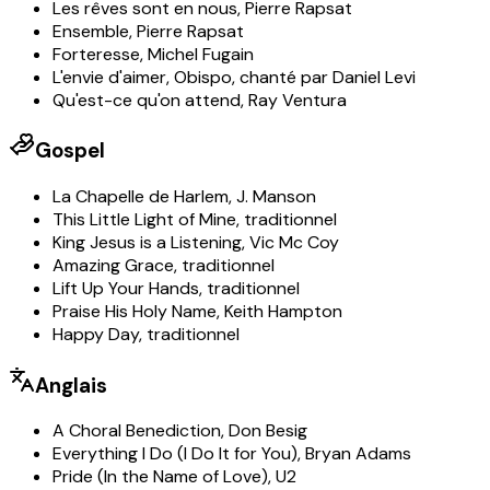
Les rêves sont en nous
,
Pierre Rapsat
Ensemble
,
Pierre Rapsat
Forteresse
,
Michel Fugain
L'envie d'aimer
,
Obispo, chanté par Daniel Levi
Qu'est-ce qu'on attend
,
Ray Ventura
Gospel
La Chapelle de Harlem
,
J. Manson
This Little Light of Mine
,
traditionnel
King Jesus is a Listening
,
Vic Mc Coy
Amazing Grace
,
traditionnel
Lift Up Your Hands
,
traditionnel
Praise His Holy Name
,
Keith Hampton
Happy Day
,
traditionnel
Anglais
A Choral Benediction
,
Don Besig
Everything I Do (I Do It for You)
,
Bryan Adams
Pride (In the Name of Love)
,
U2